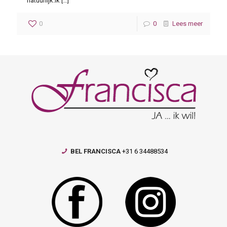
natuurlijk.Ik
[…]
0
0
Lees meer
BEL FRANCISCA
+31 6 34488534