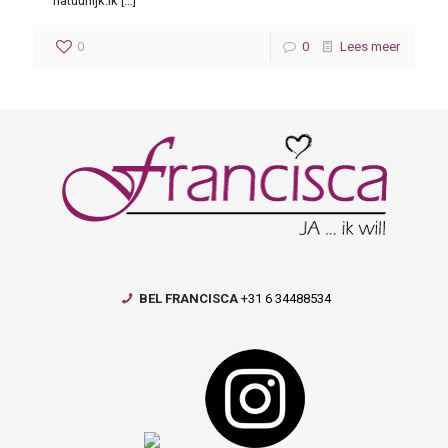
natuurlijk.Ik
[…]
0
0
Lees meer
BEL FRANCISCA
+31 6 34488534