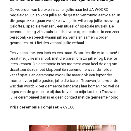
De woorden van betekenis zullen jullie naar het JA WOORD
begeleiden. En zo voor jullie en de gasten vertrouwd aanvoelen. In
div gesprekken gaan we kijken wat jullie willen op jullie trouwdag.
Geloftes, speciale wensen , een ritueel of speciale muziek. De
ceremonie mag zijn zoals jullie het voor ogen hebben. In een zeer
persoonlijke speech waarin jullie 2 verhalen samen worden
gesmolten tot 1 liefdes verhaal, jullie verhaal.
Een verhaal met een lach en een traan. Woorden die er toe doen! Ik
praat met jullie maar ook met dierbaren om zo jullie nog beter te
leren kennen. De ceremonie is het moment waar heel de dag om
draait…en deze moet kloppen! Een ceremonie waar de liefde
vanaf spat. Een ceremonie voor jullie maar ook een bijzonder
moment voor jullie gasten, jullie dierbaren. Trouwen jullie voor de
wet dan wordt ik per gemeente benoemt ( hier komen nog wel de
leges van de gemeente bij dus boven op mijn kosten ) Trouwen
jullie ceremonieel dan is er geen contact met de gemeente nodig.
Prijs ceremonie compleet:
€ 695,00